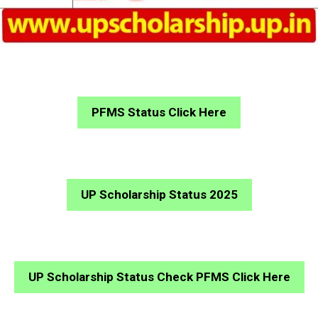
PFMS Status Click Here
UP Scholarship Status 2025
UP Scholarship Status Check PFMS Click Here