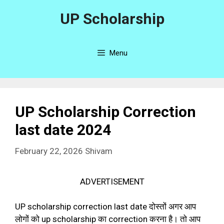
Skip
UP Scholarship
to
content
Menu
UP Scholarship Correction
last date 2024
February 22, 2026
Shivam
ADVERTISEMENT
UP scholarship correction last date दोस्तों अगर आप
लोगों को up scholarship का correction करना है। तो आप