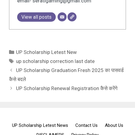
email- seratigaming@gmail.com
View all posts
Categories
UP Scholarship Letest New
Tags
up scholarship correction last date
UP Scholarship Graduation Fresh 2025 का पासवर्ड
कैसे बदले
UP Scholarship Renewal Registration कैसे करेंगे
UP Scholarship Letest News
Contact Us
About Us