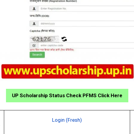
UP Scholarship Status Check PFMS Click Here
Login (Fresh)