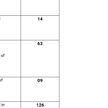
d
14
63
 of
of
09
 in
126