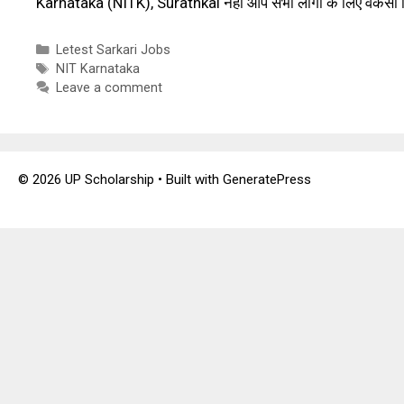
Karnataka (NITK), Surathkal नहीं आप सभी लोगों के लिए वैकेंसी
Categories
Letest Sarkari Jobs
Tags
NIT Karnataka
Leave a comment
© 2026 UP Scholarship
• Built with
GeneratePress