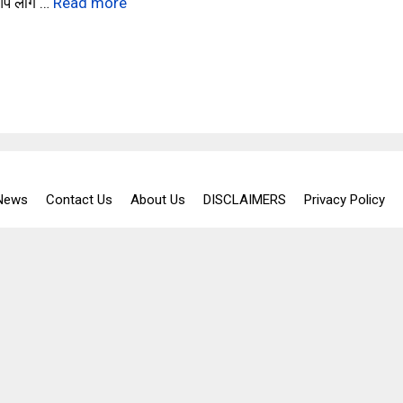
 आप लोग …
Read more
 News
Contact Us
About Us
DISCLAIMERS
Privacy Policy