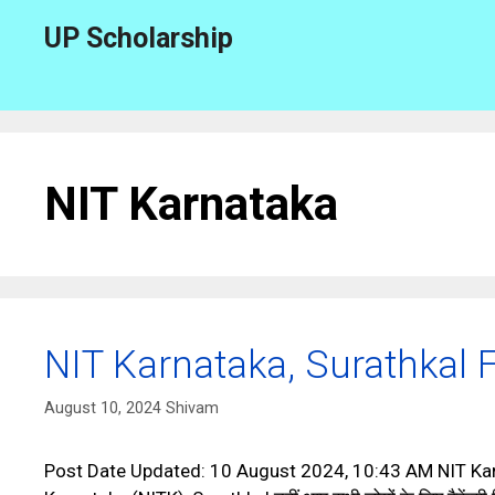
Skip
UP Scholarship
to
content
NIT Karnataka
NIT Karnataka, Surathkal 
August 10, 2024
Shivam
Post Date Updated: 10 August 2024, 10:43 AM NIT Karnata