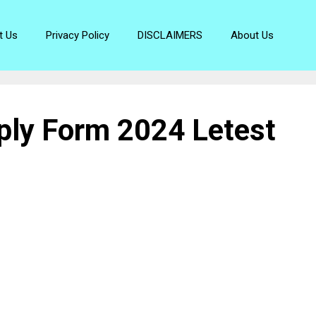
t Us
Privacy Policy
DISCLAIMERS
About Us
ply Form 2024 Letest